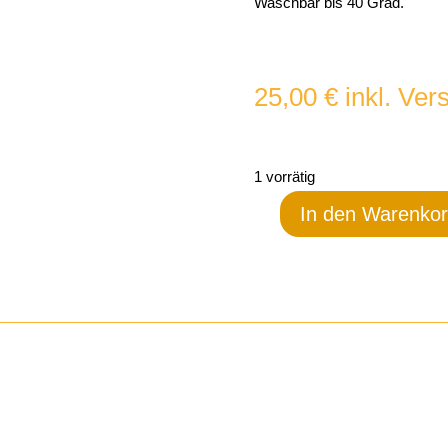
Waschbar bis 40 Grad.
25,00
€
inkl. Ver
1 vorrätig
In den Warenko
Kissen
„LOVE“
Menge